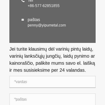
Tel

+86-577-62851855
paštas

penny@yipumetal.com
Jei turite klausimų dėl varinių pintų laidų,
varinių lanksčiųjų jungčių, laidų pynimo ar
kainoraščio, palikite mums savo el. laišką
ir mes susisieksime per 24 valandas.