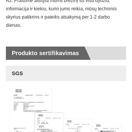
A2. Prašome atsiųsti mums brėžinį su visu dydžiu,
informacija ir kiekiu, kurio jums reikia, mūsų techninis
skyrius patikrins ir pateiks atsakymą per 1-2 darbo
dienas.
Produkto sertifikavimas
SGS