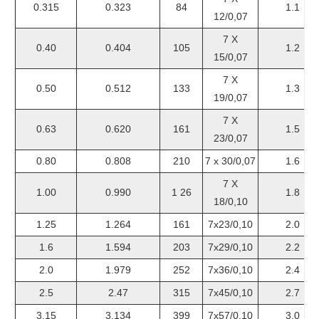
0.315
0.323
84
1.1
12/0,07
7 X
0.40
0.404
105
1.2
15/0,07
7 X
0.50
0.512
133
1.3
19/0,07
7 X
0.63
0.620
161
1.5
23/0,07
0.80
0.808
210
7 x 30/0,07
1.6
7 X
1.00
0.990
1 26
1.8
18/0,10
1.25
1.264
161
7x23/0,10
2.0
1.6
1.594
203
7x29/0,10
2.2
2.0
1.979
252
7x36/0,10
2.4
2.5
2.47
315
7x45/0,10
2.7
3.15
3.134
399
7x57/0,10
3.0