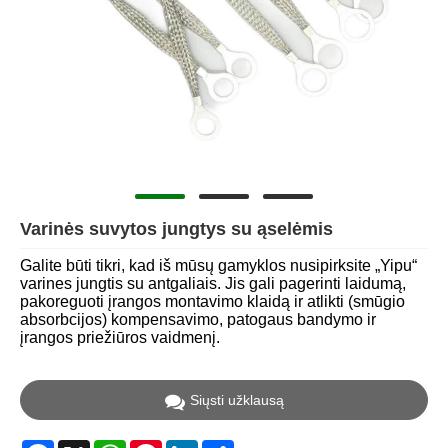
Varinės suvytos jungtys su ąselėmis
Galite būti tikri, kad iš mūsų gamyklos nusipirksite „Yipu“
varines jungtis su antgaliais. Jis gali pagerinti laidumą,
pakoreguoti įrangos montavimo klaidą ir atlikti (smūgio
absorbcijos) kompensavimo, patogaus bandymo ir
įrangos priežiūros vaidmenį.
Siųsti užklausą
Facebook
X
WhatsApp
Pinterest
LinkedIn
Share