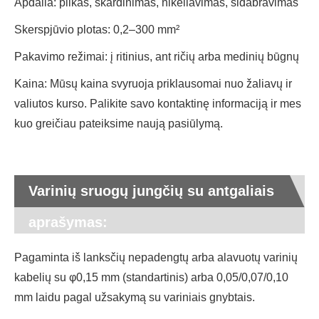
Apdaila: plikas, skardinimas, nikeliavimas, sidabravimas
Skerspjūvio plotas: 0,2–300 mm²
Pakavimo režimai: į ritinius, ant ričių arba medinių būgnų
Kaina: Mūsų kaina svyruoja priklausomai nuo žaliavų ir
valiutos kurso. Palikite savo kontaktinę informaciją ir mes
kuo greičiau pateiksime naują pasiūlymą.
Varinių sruogų jungčių su antgaliais
aprašymas:
Pagaminta iš lanksčių nepadengtų arba alavuotų varinių
kabelių su φ0,15 mm (standartinis) arba 0,05/0,07/0,10
mm laidu pagal užsakymą su variniais gnybtais.