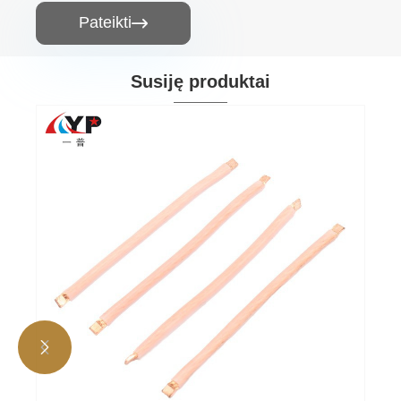
Pateikti

Susiję produktai

