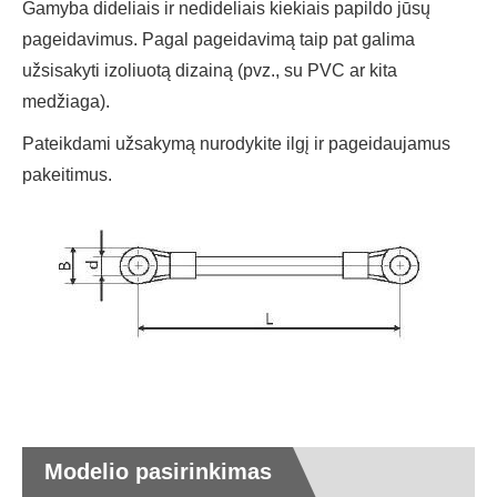
Gamyba dideliais ir nedideliais kiekiais papildo jūsų
pageidavimus. Pagal pageidavimą taip pat galima
užsisakyti izoliuotą dizainą (pvz., su PVC ar kita
medžiaga).
Pateikdami užsakymą nurodykite ilgį ir pageidaujamus
pakeitimus.
Modelio pasirinkimas