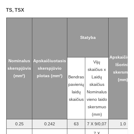
TS, TSX
Statyba
Apskaičiuo
Nominalus
Apskaičiuotasis
Vijų
Išorinis
skerspjūvis
skerspjūvio
skaičius x
skersmuo
(mm²)
plotas (mm²)
Bendras
Laidų
(mm)
pavienių
skaičius
laidų
Nominalus
skaičius
vieno laido
skersmuo
(mm)
0.25
0.242
63
7 X 9/0,07
1.0
7 X