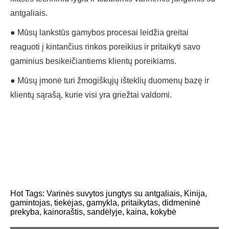
antgaliais.
● Mūsų lankstūs gamybos procesai leidžia greitai
reaguoti į kintančius rinkos poreikius ir pritaikyti savo
gaminius besikeičiantiems klientų poreikiams.
● Mūsų įmonė turi žmogiškųjų išteklių duomenų bazę ir
klientų sąrašą, kurie visi yra griežtai valdomi.
Hot Tags: Varinės suvytos jungtys su antgaliais, Kinija,
gamintojas, tiekėjas, gamykla, pritaikytas, didmeninė
prekyba, kainoraštis, sandėlyje, kaina, kokybė