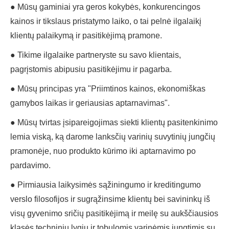
● Mūsų gaminiai yra geros kokybės, konkurencingos
kainos ir tikslaus pristatymo laiko, o tai pelnė ilgalaikį
klientų palaikymą ir pasitikėjimą pramone.
● Tikime ilgalaike partneryste su savo klientais,
pagrįstomis abipusiu pasitikėjimu ir pagarba.
● Mūsų principas yra "Priimtinos kainos, ekonomiškas
gamybos laikas ir geriausias aptarnavimas".
● Mūsų tvirtas įsipareigojimas siekti klientų pasitenkinimo
lemia viską, ką darome lanksčių varinių suvytinių jungčių
pramonėje, nuo produkto kūrimo iki aptarnavimo po
pardavimo.
● Pirmiausia laikysimės sąžiningumo ir kreditingumo
verslo filosofijos ir sugrąžinsime klientų bei savininkų iš
visų gyvenimo sričių pasitikėjimą ir meilę su aukščiausios
klasės techniniu lygiu ir tobulomis varinėmis jungtimis su