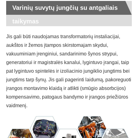
Varinių suvytų jungčių su antgaliais
taikymas
Jis gali būti naudojamas transformatorių instaliacijai,
aukštos ir žemos įtampos skirstomajam skydui,
vakuuminiam įrenginiui, sandarinimo šynos strypui,
generatoriui ir magistralės kanalui, lygintuvo įrangai, taip
pat lygintuvo spintelės ir izoliacinio jungiklio jungtims bei
jungtims tarp šynų. Jis gali pagerinti laidumą, pakoreguoti
įrangos montavimo klaidą ir atlikti (smūgio absorbcijos)
kompensavimo, patogaus bandymo ir įrangos priežiūros
vaidmenį.