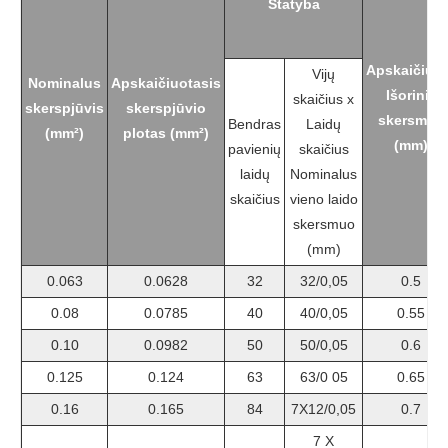
Statyba
Apskaičiuo
Vijų
Nominalus
Apskaičiuotasis
Išorinis
skaičius x
skerspjūvis
skerspjūvio
skersmuo
Bendras
Laidų
(mm²)
plotas (mm²)
(mm)
pavienių
skaičius
laidų
Nominalus
skaičius
vieno laido
skersmuo
(mm)
0.063
0.0628
32
32/0,05
0.5
0.08
0.0785
40
40/0,05
0.55
0.10
0.0982
50
50/0,05
0.6
0.125
0.124
63
63/0 05
0.65
0.16
0.165
84
7X12/0,05
0.7
7 X