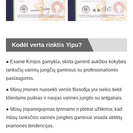
Kodėl verta rinktis Yipu?
● Esame Kinijos gamykla, skirta gaminti aukštos kokybės
lanksčių varinių jungčių gaminius su profesionaliomis
paslaugomis.
● Mūsų įmonės nuosekli verslo filosofija yra siekis tiekti
klientams puikias ir naujas varines jungtis su antgaliais.
● Mūsų įsipareigojimas tyrimams ir plėtrai užtikrina, kad
mūsų lanksčios varinės jungties gaminiai visada atitiktų
pramonės tendencijas.