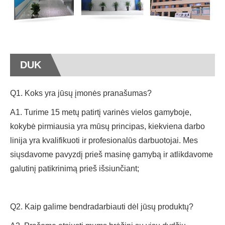
DUK
Q1. Koks yra jūsų įmonės pranašumas?
A1. Turime 15 metų patirtį varinės vielos gamyboje,
kokybė pirmiausia yra mūsų principas, kiekviena darbo
linija yra kvalifikuoti ir profesionalūs darbuotojai. Mes
siųsdavome pavyzdį prieš masinę gamybą ir atlikdavome
galutinį patikrinimą prieš išsiunčiant;
Q2. Kaip galime bendradarbiauti dėl jūsų produktų?