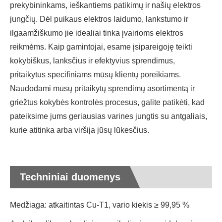
prekybininkams, ieškantiems patikimų ir našių elektros
jungčių. Dėl puikaus elektros laidumo, lankstumo ir
ilgaamžiškumo jie idealiai tinka įvairioms elektros
reikmėms. Kaip gamintojai, esame įsipareigoję teikti
kokybiškus, lanksčius ir efektyvius sprendimus,
pritaikytus specifiniams mūsų klientų poreikiams.
Naudodami mūsų pritaikytų sprendimų asortimentą ir
griežtus kokybės kontrolės procesus, galite patikėti, kad
pateiksime jums geriausias varines jungtis su antgaliais,
kurie atitinka arba viršija jūsų lūkesčius.
Techniniai duomenys
Medžiaga: atkaitintas Cu-T1, vario kiekis ≥ 99,95 %