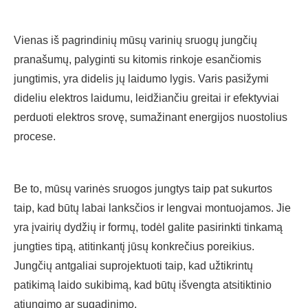
Vienas iš pagrindinių mūsų varinių sruogų jungčių
pranašumų, palyginti su kitomis rinkoje esančiomis
jungtimis, yra didelis jų laidumo lygis. Varis pasižymi
dideliu elektros laidumu, leidžiančiu greitai ir efektyviai
perduoti elektros srovę, sumažinant energijos nuostolius
procese.
Be to, mūsų varinės sruogos jungtys taip pat sukurtos
taip, kad būtų labai lanksčios ir lengvai montuojamos. Jie
yra įvairių dydžių ir formų, todėl galite pasirinkti tinkamą
jungties tipą, atitinkantį jūsų konkrečius poreikius.
Jungčių antgaliai suprojektuoti taip, kad užtikrintų
patikimą laido sukibimą, kad būtų išvengta atsitiktinio
atjungimo ar sugadinimo.