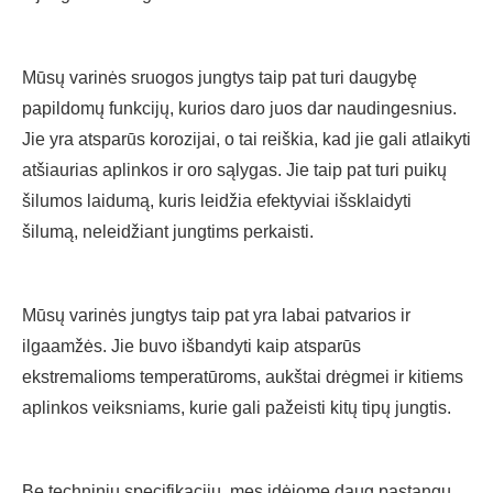
Mūsų varinės sruogos jungtys taip pat turi daugybę
papildomų funkcijų, kurios daro juos dar naudingesnius.
Jie yra atsparūs korozijai, o tai reiškia, kad jie gali atlaikyti
atšiaurias aplinkos ir oro sąlygas. Jie taip pat turi puikų
šilumos laidumą, kuris leidžia efektyviai išsklaidyti
šilumą, neleidžiant jungtims perkaisti.
Mūsų varinės jungtys taip pat yra labai patvarios ir
ilgaamžės. Jie buvo išbandyti kaip atsparūs
ekstremalioms temperatūroms, aukštai drėgmei ir kitiems
aplinkos veiksniams, kurie gali pažeisti kitų tipų jungtis.
Be techninių specifikacijų, mes įdėjome daug pastangų,