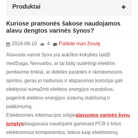
Produktai
Kuriose pramonės šakose naudojamos
alavu dengtos varinės šynos?
2024-08-10
4
Palikite man žinutę
Alavuota varinė šyna yra aukštos kokybės laidži
medžiaga. Nesvarbu, ar tai būtų sudėtingi elektros
perdavimo tinklai, ar didelės pastotės ir skirstomosios
spintos, geras jo laidumas ir atsparumas korozijai gali
efektyviai sumažinti elektros energijos nuostolius,
pagerinti elektros energijos sistemų stabilumą ir
patikimumą.
Elektroninės informacijos srityje
alavuotos varinės šynų
jungtys
daugiausia naudojami gaminant PCB ir kitus
elektroninius komponentus, tokius kaip elektroninių