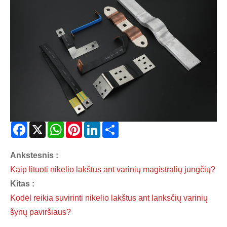
Facebook
X
WhatsApp
Pinterest
LinkedIn
Share
Ankstesnis :
Kaip lituoti nikelio lakštus ant varinių magistralių jungčių?
Kitas :
Kodėl reikia suvirinti nikelio lakštus ant lanksčių varinių
šynų paviršiaus?